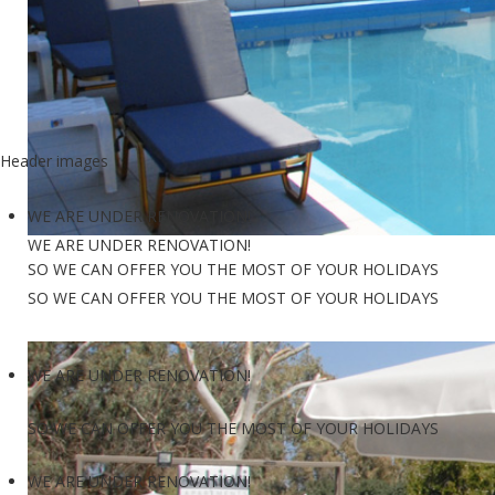
Header images
WE ARE UNDER RENOVATION!
WE ARE UNDER RENOVATION!
SO WE CAN OFFER YOU THE MOST OF YOUR HOLIDAYS
SO WE CAN OFFER YOU THE MOST OF YOUR HOLIDAYS
http://kiwiapartments.gr/images/slideshows/pisina.jpg
WE ARE UNDER RENOVATION!
SO WE CAN OFFER YOU THE MOST OF YOUR HOLIDAYS
WE ARE UNDER RENOVATION!