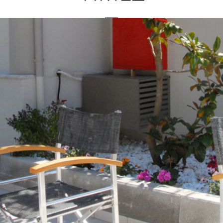
Το Κiwi Αpartments είναι διαθέσιμο από 10 Μαϊου έως 30 Οκτωβρίου
νήσετε μαζί μας στο
για τιμέ
info@kiwiapartments.gr