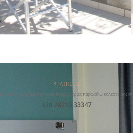
ΚΡΑΤΗΣΕΙΣ
ια κρατήσεις ή περισσότερες πληροφορίες παρακαλώ καλέστε μας σ
+30 28210 33347
διαμερίσματα
οι παροχές
gallery
τιμές