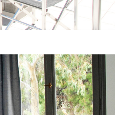
το
επικοινωνία
κρατήσεις